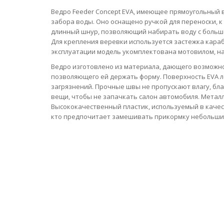
Ведро Feeder Concept EVA, имеющее прямоугольный 
забора воды. Оно оснащено ручкой для переноски, к
длинный шнур, позволяющий набирать воду с большо
Для крепления веревки используется застежка караб
эксплуатации модель укомплектована мотовилом, н
Ведро изготовлено из материала, дающего возможно
позволяющего ей держать форму. Поверхность EVA л
загрязнений. Прочные швы не пропускают влагу, бл
вещи, чтобы не запачкать салон автомобиля. Метал
Высококачественный пластик, используемый в качест
кто предпочитает замешивать прикормку небольшим