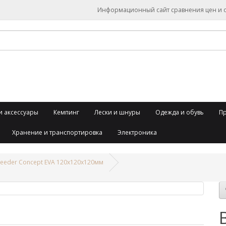
Информационный сайт сравнения цен и об
и аксессуары
Кемпинг
Лески и шнуры
Одежда и обувь
П
Хранение и транспортировка
Электроника
eeder Concept EVA 120x120x120мм