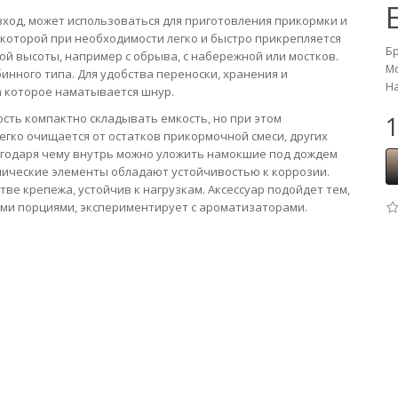
вход, может использоваться для приготовления прикормки и
 которой при необходимости легко и быстро прикрепляется
Б
й высоты, например с обрыва, с набережной или мостков.
Мо
инного типа. Для удобства переноски, хранения и
На
а которое наматывается шнур.
сть компактно складывать емкость, но при этом
1
егко очищается от остатков прикормочной смеси, других
агодаря чему внутрь можно уложить намокшие под дождем
лические элементы обладают устойчивостью к коррозии.
ве крепежа, устойчив к нагрузкам. Аксессуар подойдет тем,
и порциями, экспериментирует с ароматизаторами.