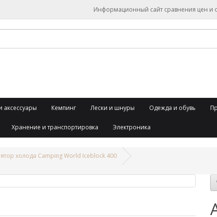
Информационный сайт сравнения цен и об
и аксессуары
Кемпинг
Лески и шнуры
Одежда и обувь
П
Хранение и транспортировка
Электроника
ятор холода Camping World Iceblock 400