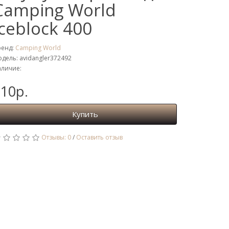
Camping World
Iceblock 400
ренд:
Camping World
дель: avidangler372492
личие:
10р.
Купить
Отзывы: 0
/
Оставить отзыв