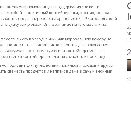
это незаменимый помощник для поддержания свежести
вляет собой герметичный контейнер с жидкостью, которая
льзовать его для перевозки и хранения еды. Благодаря своей
тся в сумку или рюкзак. Он не занимает много места и не
Б
Мо
 поместить его в холодильник или морозильную камеру на
На
зла. После этого его можно использовать для охлаждения
2
ить аккумулятор в термосумку или контейнер вместе с
рез стенки контейнера, создавая свежесть и прохладу.
льно подходит для путешествий, пикников, походов и других
ить свежесть продуктов и напитков даже в самый знойный