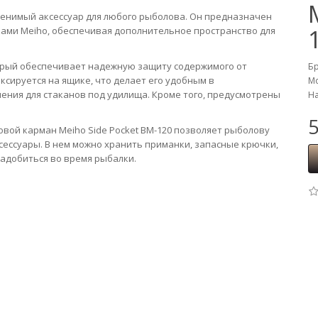
аменимый аксессуар для любого рыболова. Он предназначен
ами Meiho, обеспечивая дополнительное пространство для
торый обеспечивает надежную защиту содержимого от
Б
ксируется на ящике, что делает его удобным в
Мо
ения для стаканов под удилища. Кроме того, предусмотрены
На
5
вой карман Meiho Side Pocket BM-120 позволяет рыболову
сессуары. В нем можно хранить приманки, запасные крючки,
надобиться во время рыбалки.