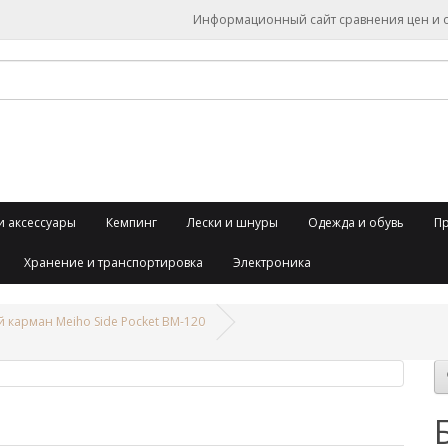
Информационный сайт сравнения цен и об
и аксессуары
Кемпинг
Лески и шнуры
Одежда и обувь
П
Хранение и транспортировка
Электроника
 карман Meiho Side Pocket BM-120