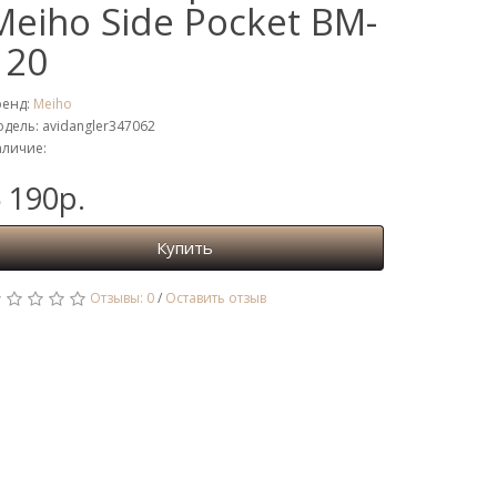
Meiho Side Pocket BM-
120
ренд:
Meiho
дель: avidangler347062
личие:
 190р.
Купить
Отзывы: 0
/
Оставить отзыв