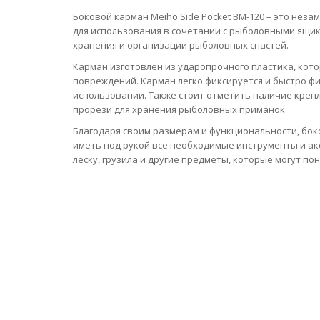
Боковой карман Meiho Side Pocket BM-120 – это нез
для использования в сочетании с рыболовными ящик
хранения и организации рыболовных снастей.
Карман изготовлен из ударопрочного пластика, ко
повреждений. Карман легко фиксируется и быстро фи
использовании. Также стоит отметить наличие крепл
прорези для хранения рыболовных приманок.
Благодаря своим размерам и функциональности, боко
иметь под рукой все необходимые инструменты и ак
леску, грузила и другие предметы, которые могут по