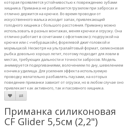
которая проявляется устойчивостью к повреждению зубами
хищника. Приманка не разбивается грузилом при забросах и
отлично держится на крючке. Во время проводки от
искусственного малька исходит запах, привлекающий
голодного хищника с большого расстояния. Приманку можно
использовать в разных монтажах, меняя крючки и огрузку. Она
отлично работает в сочетании с офсетником (с подгрузкой на
крючке или с «чебурашкой»), форелевой джиг-головкой и
мормышкой. Несмотря на ультралайтовый формат, силиконовая
рыбка довольно хорошо летит, поэтому подходит для ловли в
местах, требующих дальности и точности забросов. Модель
анимируется подергиваниями, волочением по дну, шевелением
кончика удилища. Для усиления эффекта используемую
проводку желательно разбавлять паузами, на которых
поведение приманки зависит от огрузки, но в любом случае оно
привлекает как активного, так и пассивного хищника.
Приманка силиконовая
CF Glider 5,5см (2,2")