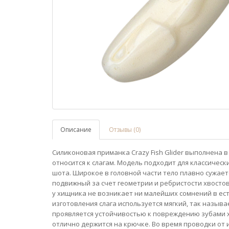
Описание
Отзывы (0)
Силиконовая приманка Crazy Fish Glider выполнена в
относится к слагам. Модель подходит для классическ
шота. Широкое в головной части тело плавно сужае
подвижный за счет геометрии и ребристости хвостов
у хищника не возникает ни малейших сомнений в ес
изготовления слага используется мягкий, так назы
проявляется устойчивостью к повреждению зубами х
отлично держится на крючке. Во время проводки от