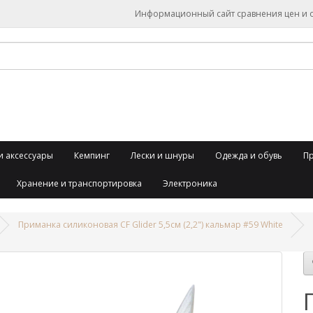
Информационный сайт сравнения цен и об
и аксессуары
Кемпинг
Лески и шнуры
Одежда и обувь
П
Хранение и транспортировка
Электроника
Приманка силиконовая CF Glider 5,5см (2,2") кальмар #59 White