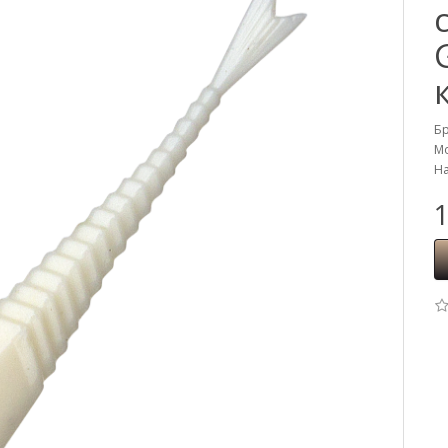
Б
Мо
На
1