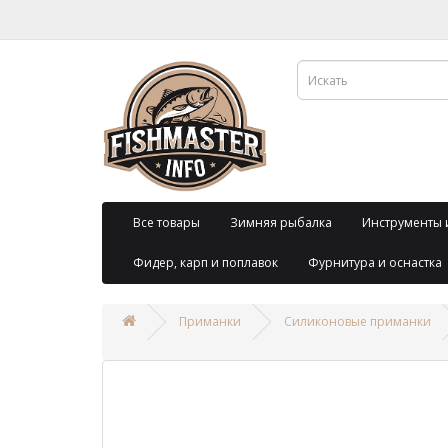
Все товары
Зимняя рыбалка
Инструменты 
Фидер, карп и поплавок
Фурнитура и оснастка
Приманки
Силиконовые приманки