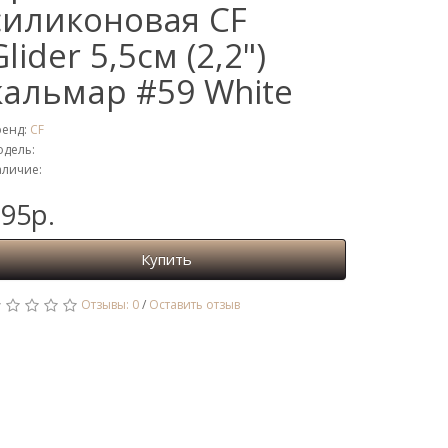
силиконовая CF
Glider 5,5см (2,2")
кальмар #59 White
ренд:
CF
дель:
личие:
95р.
Купить
Отзывы: 0
/
Оставить отзыв