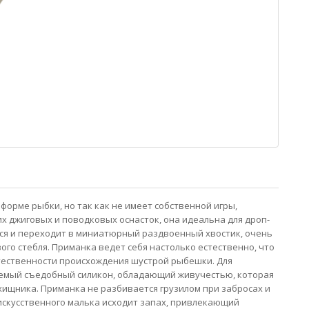
 форме рыбки, но так как не имеет собственной игры,
их джиговых и поводковых оснасток, она идеальна для дроп-
тся и переходит в миниатюрный раздвоенный хвостик, очень
ого стебля. Приманка ведет себя настолько естественно, что
тественности происхождения шустрой рыбешки. Для
ваемый съедобный силикон, обладающий живучестью, которая
ищника. Приманка не разбивается грузилом при забросах и
 искусственного малька исходит запах, привлекающий