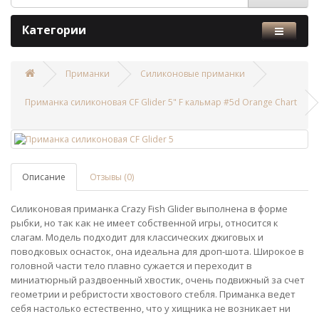
Категории
Приманки
Силиконовые приманки
Приманка силиконовая CF Glider 5" F кальмар #5d Orange Chart
Описание
Отзывы (0)
Силиконовая приманка Crazy Fish Glider выполнена в форме
рыбки, но так как не имеет собственной игры, относится к
слагам. Модель подходит для классических джиговых и
поводковых оснасток, она идеальна для дроп-шота. Широкое в
головной части тело плавно сужается и переходит в
миниатюрный раздвоенный хвостик, очень подвижный за счет
геометрии и ребристости хвостового стебля. Приманка ведет
себя настолько естественно, что у хищника не возникает ни