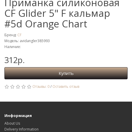
Приманка силиконовая
CF Glider 5" F кальмар
#5d Orange Chart
Бренд:
CF
Модель: avidangler385993
Наличие:
312р.
Купить
Отзывы: 0
/
Оставить отзыв
Информация
About Us
Delivery Information