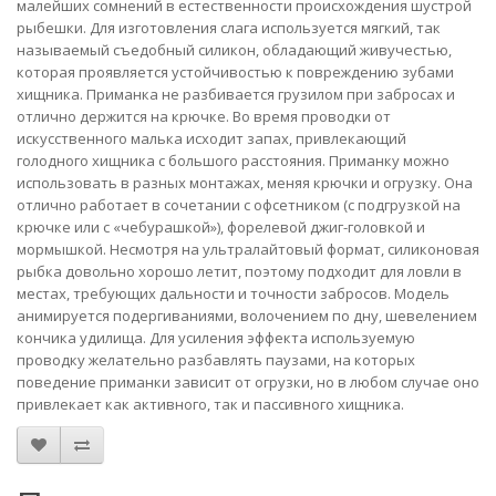
малейших сомнений в естественности происхождения шустрой
рыбешки. Для изготовления слага используется мягкий, так
называемый съедобный силикон, обладающий живучестью,
которая проявляется устойчивостью к повреждению зубами
хищника. Приманка не разбивается грузилом при забросах и
отлично держится на крючке. Во время проводки от
искусственного малька исходит запах, привлекающий
голодного хищника с большого расстояния. Приманку можно
использовать в разных монтажах, меняя крючки и огрузку. Она
отлично работает в сочетании с офсетником (с подгрузкой на
крючке или с «чебурашкой»), форелевой джиг-головкой и
мормышкой. Несмотря на ультралайтовый формат, силиконовая
рыбка довольно хорошо летит, поэтому подходит для ловли в
местах, требующих дальности и точности забросов. Модель
анимируется подергиваниями, волочением по дну, шевелением
кончика удилища. Для усиления эффекта используемую
проводку желательно разбавлять паузами, на которых
поведение приманки зависит от огрузки, но в любом случае оно
привлекает как активного, так и пассивного хищника.