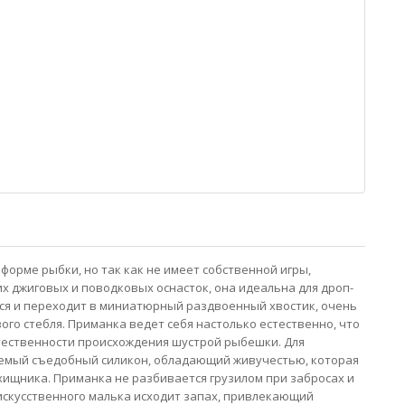
 форме рыбки, но так как не имеет собственной игры,
их джиговых и поводковых оснасток, она идеальна для дроп-
тся и переходит в миниатюрный раздвоенный хвостик, очень
ого стебля. Приманка ведет себя настолько естественно, что
тественности происхождения шустрой рыбешки. Для
ваемый съедобный силикон, обладающий живучестью, которая
ищника. Приманка не разбивается грузилом при забросах и
 искусственного малька исходит запах, привлекающий