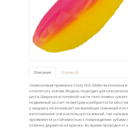
Описание
Отзывы (0)
Силиконовая приманка Crazy Fish Glider выполнена в
относится к слагам. Модель подходит для классическ
шота. Широкое в головной части тело плавно сужае
подвижный за счет геометрии и ребристости хвостов
у хищника не возникает ни малейших сомнений в ес
изготовления слага используется мягкий, так назы
проявляется устойчивостью к повреждению зубами х
отлично держится на крючке. Во время проводки от