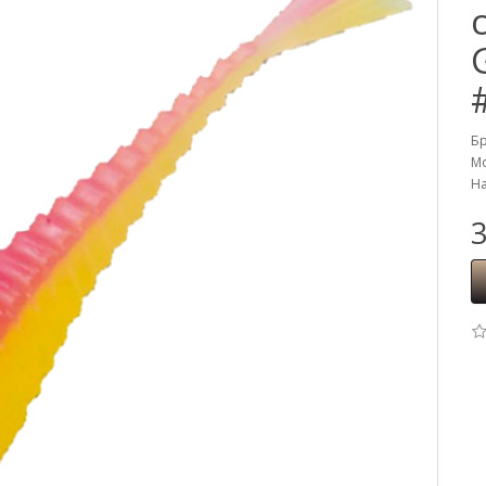
Б
Мо
На
3