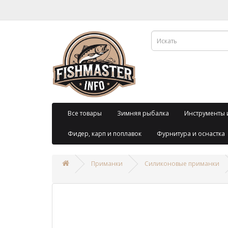
Все товары
Зимняя рыбалка
Инструменты 
Фидер, карп и поплавок
Фурнитура и оснастка
Приманки
Силиконовые приманки