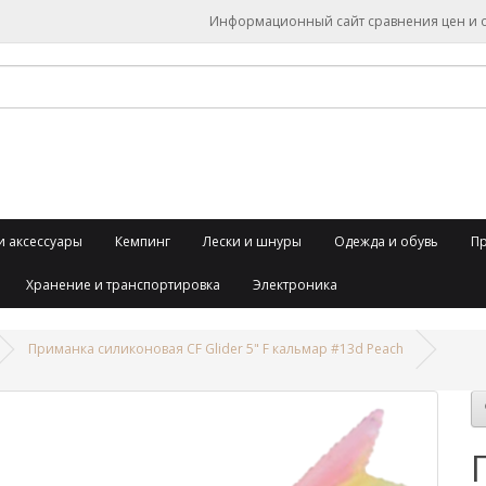
Информационный сайт сравнения цен и об
и аксессуары
Кемпинг
Лески и шнуры
Одежда и обувь
П
Хранение и транспортировка
Электроника
Приманка силиконовая CF Glider 5" F кальмар #13d Peach