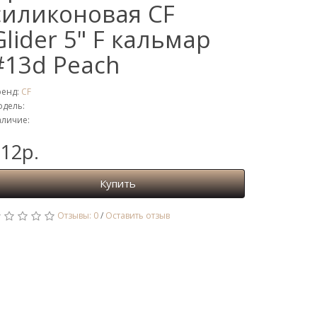
силиконовая CF
Glider 5" F кальмар
#13d Peach
ренд:
CF
дель:
личие:
12р.
Купить
Отзывы: 0
/
Оставить отзыв