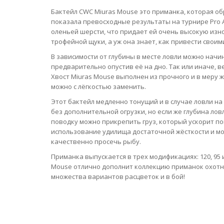
Бактейл CWC Miuras Mouse это приманка, которая об
показала превосходные результаты на турнире Pro A
оленьей шерсти, что придает ей очень высокую изно
трофейной щуки, а уж она знает, как привести своим
В зависимости от глубины в месте ловли можно начи
предварительно опустив её на дно. Так или иначе, 
Хвост Miuras Mouse выполнен из прочного и в меру 
можно с лёгкостью заменить.
Этот бактейл медленно тонущий и в случае ловли н
без дополнительной огрузки, но если же глубина лов
поводку можно прикрепить груз, который ускорит по
использование удилища достаточной жёсткости и мо
качественно просечь рыбу.
Приманка выпускается в трех модификациях: 120, 95 и
Mouse отлично дополнит коллекцию приманок охотни
множества вариантов расцветок и в бой!