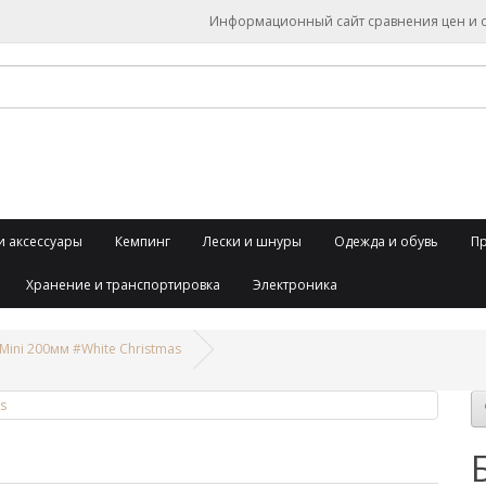
Информационный сайт сравнения цен и об
и аксессуары
Кемпинг
Лески и шнуры
Одежда и обувь
П
Хранение и транспортировка
Электроника
Mini 200мм #White Christmas