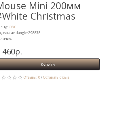
Mouse Mini 200мм
#White Christmas
ренд:
CWC
дель: avidangler298838
личие:
 460р.
Купить
Отзывы: 0
/
Оставить отзыв