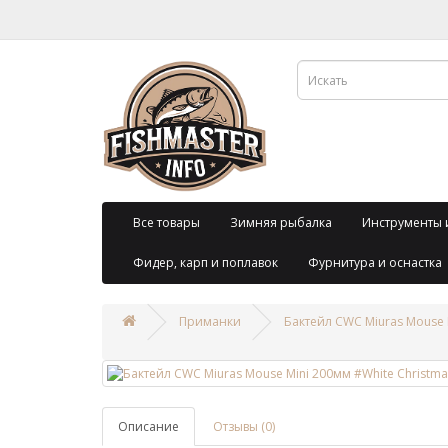
Все товары
Зимняя рыбалка
Инструменты 
Фидер, карп и поплавок
Фурнитура и оснастка
Приманки
Бактейл CWC Miuras Mouse 
Описание
Отзывы (0)