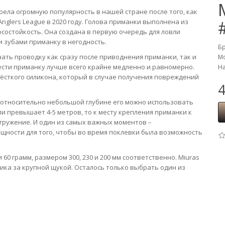
рела огромную популярность в нашей стране после того, как
nglers League в 2020 году. Голова приманки выполнена из
состойкость. Она создана в первую очередь для ловли
и зубами приманку в негодность.
Б
нать проводку как сразу после приводнения приманки, так и
Мо
вести приманку лучше всего крайне медленно и равномерно.
На
жёсткого силикона, который в случае получения повреждений
4
а относительно небольшой глубине его можно использовать
ли превышает 4-5 метров, то к месту крепления приманки к
гружение. И один из самых важных моментов –
щности для того, чтобы во время поклевки была возможность
 60 грамм, размером 300, 230 и 200 мм соответственно. Miuras
ка за крупной щукой. Осталось только выбрать один из