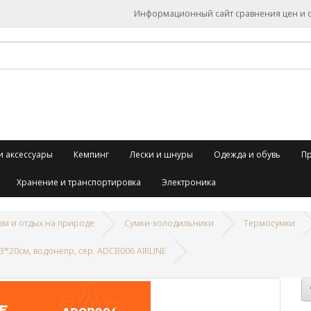
Информационный сайт сравнения цен и об
и аксессуары
Кемпинг
Лески и шнуры
Одежда и обувь
П
Хранение и транспортировка
Электроника
зм и отдых на природе
Сумки-холодильники
Термосумки
3*20см, водонепр, сер. ADCB006 AIRLINE