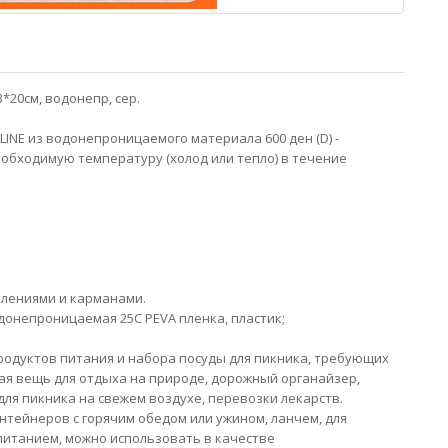
*20см, водонепр, сер.
INE из водонепроницаемого материала 600 ден (D) -
еобходимую температуру (холод или тепло) в течение
елениями и карманами.
донепроницаемая 25C PEVA пленка, пластик;
продуктов питания и набора посуды для пикника, требующих
я вещь для отдыха на природе, дорожный органайзер,
ля пикника на свежем воздухе, перевозки лекарств.
нтейнеров с горячим обедом или ужином, ланчем, для
питанием, можно использовать в качестве