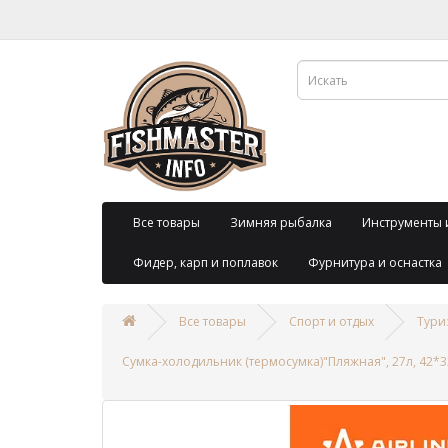
Все товары
Зимняя рыбалка
Инструменты 
Фидер, карп и поплавок
Фурнитура и оснастка
Все товары
Спорт и отдых
Тури
Сумка-холодильник (термосумка)"Пляжная", 27л, 42*3