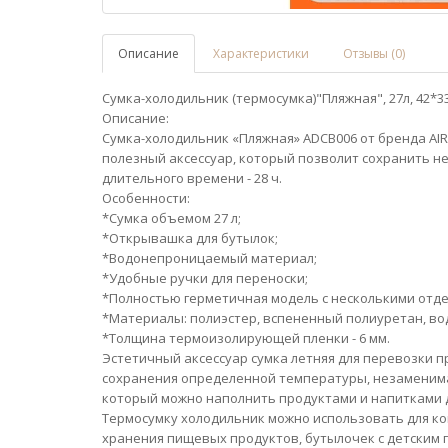
Описание
Характеристики
Отзывы (0)
Сумка-холодильник (термосумка)"Пляжная", 27л, 42*33
Описание:
Сумка-холодильник «Пляжная» ADCB006 от бренда AIRL
полезный аксессуар, который позволит сохранить н
длительного времени - 28 ч.
Особенности:
*Сумка объемом 27 л;
*Открывашка для бутылок;
*Водонепроницаемый материал;
*Удобные ручки для переноски;
*Полностью герметичная модель с несколькими отд
*Материалы: полиэстер, вспененный полиуретан, во
*Толщина термоизолирующей пленки - 6 мм.
Эстетичный аксессуар сумка летняя для перевозки 
сохранения определенной температуры, незаменима
который можно наполнить продуктами и напитками д
Термосумку холодильник можно использовать для ко
хранения пищевых продуктов, бутылочек с детским 