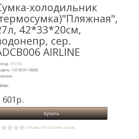
Сумка-холодильник
(термосумка)"Пляжная",
27л, 42*33*20см,
водонепр, сер.
ADCB006 AIRLINE
ренд:
AIRLINE
дель: 101959114868
личие:
852р.
 601р.
Купить
Отзывы: 0
/
Оставить отзыв