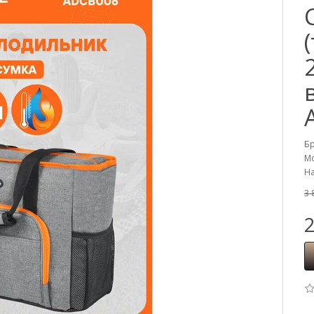
Б
Мо
На
3 
2