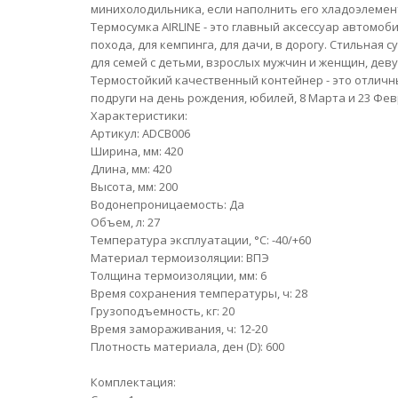
минихолодильника, если наполнить его хладоэлемен
Термосумка AIRLINE - это главный аксессуар автомоби
похода, для кемпинга, для дачи, в дорогу. Стильная
для семей с детьми, взрослых мужчин и женщин, дев
Термостойкий качественный контейнер - это отличны
подруги на день рождения, юбилей, 8 Марта и 23 Фев
Характеристики:
Артикул: ADCB006
Ширина, мм: 420
Длина, мм: 420
Высота, мм: 200
Водонепроницаемость: Да
Объем, л: 27
Температура эксплуатации, °С: -40/+60
Материал термоизоляции: ВПЭ
Толщина термоизоляции, мм: 6
Время сохранения температуры, ч: 28
Грузоподъемность, кг: 20
Время замораживания, ч: 12-20
Плотность материала, ден (D): 600
Комплектация: