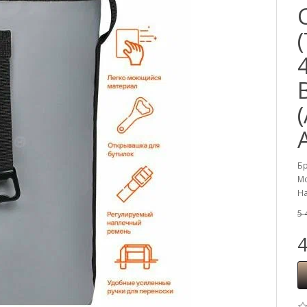
Б
Мо
На
5 
4