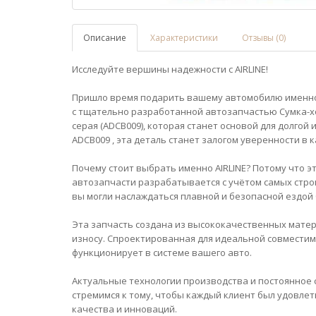
Описание
Характеристики
Отзывы (0)
Исследуйте вершины надежности с AIRLINE!
Пришло время подарить вашему автомобилю именно 
с тщательно разработанной автозапчастью Сумка-хол
серая (ADCB009), которая станет основой для долго
ADCB009 , эта деталь станет залогом уверенности в 
Почему стоит выбрать именно AIRLINE? Потому что э
автозапчасти разрабатывается с учётом самых стро
вы могли наслаждаться плавной и безопасной ездой 
Эта запчасть создана из высококачественных матери
износу. Спроектированная для идеальной совместимо
функционирует в системе вашего авто.
Актуальные технологии производства и постоянное 
стремимся к тому, чтобы каждый клиент был удовле
качества и инноваций.