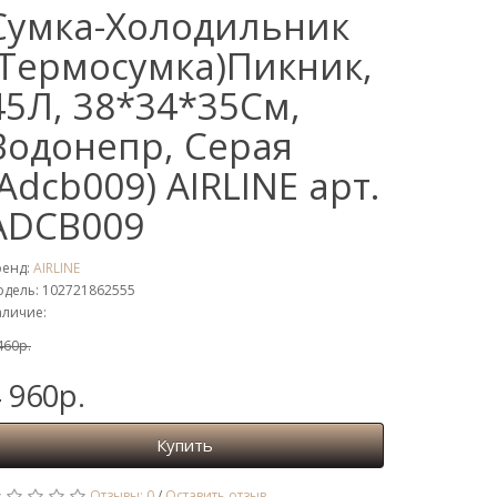
Сумка-Холодильник
(Термосумка)Пикник,
45Л, 38*34*35См,
Водонепр, Серая
(Adcb009) AIRLINE арт.
ADCB009
ренд:
AIRLINE
дель: 102721862555
личие:
460р.
 960р.
Купить
Отзывы: 0
/
Оставить отзыв