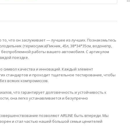
то, что он заслуживает — лучшее из лучших. Познакомьтесь
одильник (термосумка)Пикник, 45л, 38*34*35см, водонепр,
й и беспроблемной работы вашего автомобиля. С артикулом
каждой поездке.
то символ качества и инноваций. Каждый элемент
гих стандартов и проходит тщательное тестирование, чтобы
без всяких компромиссов.
алов, что гарантирует долговечность и устойчивость к
сти, она легко устанавливается и безупречно
совершенствование позволяют AIRLINE быть впереди. Мы
творен и стал частью нашей большой семьи ценителей