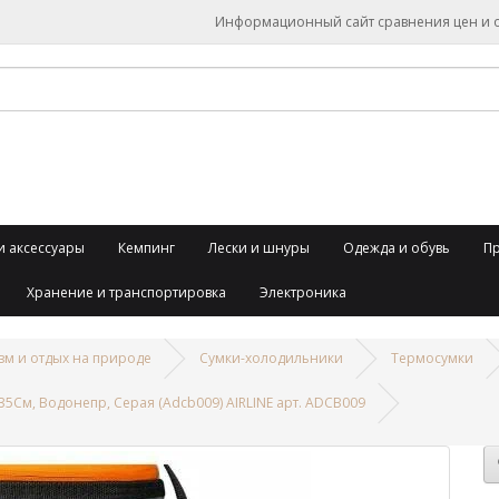
Информационный сайт сравнения цен и об
и аксессуары
Кемпинг
Лески и шнуры
Одежда и обувь
П
Хранение и транспортировка
Электроника
зм и отдых на природе
Сумки-холодильники
Термосумки
5См, Водонепр, Серая (Adcb009) AIRLINE арт. ADCB009