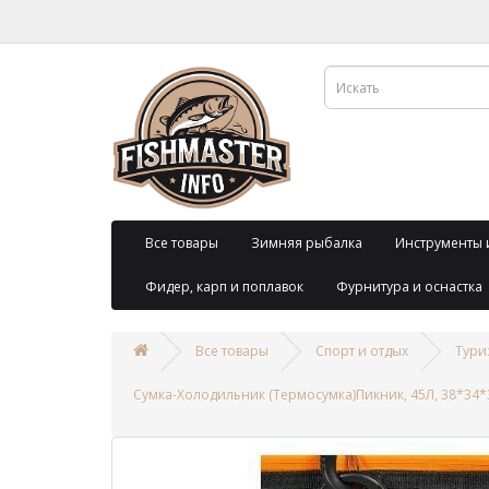
Все товары
Зимняя рыбалка
Инструменты 
Фидер, карп и поплавок
Фурнитура и оснастка
Все товары
Спорт и отдых
Тури
Сумка-Холодильник (Термосумка)Пикник, 45Л, 38*34*3