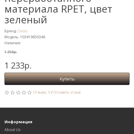
материала RPET, цвет
зеленый
Бренд:
Oasis
Модель: 103419650346
Наличие:
1 356р.
1 233р.
Купить
Отзывы: 0
/
Оставить отзыв
Информация
About Us