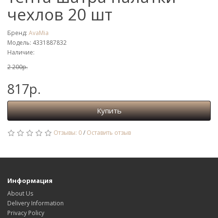
чехлов 20 шт
Бренд:
AvaMia
Модель: 4331887832
Наличие:
2 200р.
817р.
Купить
Отзывы: 0
/
Оставить отзыв
Информация
About Us
Delivery Information
Privacy Policy