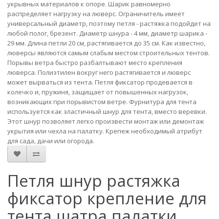
укрывных материалов к опоре. Шарик равномерно
распределяет нагрузку на люверс. Ограничитель имеет
универсальный диаметр, поэтому петля - растяжка подойдет на
любой полог, брезент. Диаметр шнура - 4 мм, диаметр шарика -
29 мм. Длина петли 20 см, растягивается до 35 см. Как известно,
люверсы являются самым слабым местом строительных тентов.
Порывы ветра быстро разбалтывают место крепления
люверса. Полиэтилен вокруг него растягивается и люверс
может вырваться из тента. Петля фиксатор продевается в
колечко и, пружиня, защищает от повышенных нагрузок,
возникающих при порывистом ветре. Фурнитура для тента
используется как эластичный шнур для тента, вместо веревки.
Этот шнур позволяет легко произвести монтаж или демонтаж
укрытия или чехла на палатку. Крепеж необходимый атрибут
для сада, дачи или огорода.
Петля шнур растяжка
фиксатор крепление для
тента шатра палатки