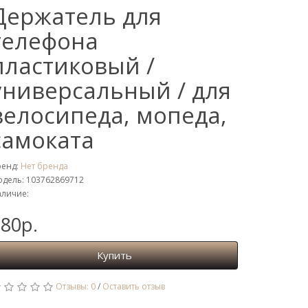
Держатель для
телефона
пластиковый /
универсальный / для
велосипеда, мопеда,
самоката
ренд:
Нет бренда
дель: 103762869712
личие:
80р.
Купить
Отзывы: 0
/
Оставить отзыв