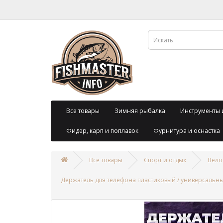
Все товары
Зимняя рыбалка
Инструменты 
Фидер, карп и поплавок
Фурнитура и оснастка
Все товары
Спорт и отдых
Вело
Держатель для телефона пластиковый / универсальный