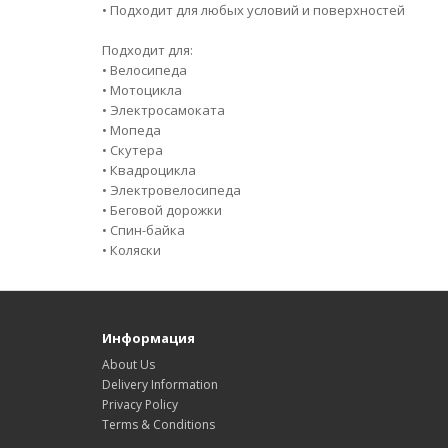
• Подходит для любых условий и поверхностей
Подходит для:
• Велосипеда
• Мотоцикла
• Электросамоката
• Мопеда
• Скутера
• Квадроцикла
• Электровелосипеда
• Беговой дорожки
• Спин-байка
• Коляски
Информация
About Us
Delivery Information
Privacy Policy
Terms & Conditions