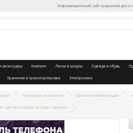
Информационный сайт сравнения цен и об
и аксессуары
Кемпинг
Лески и шнуры
Одежда и обувь
П
Хранение и транспортировка
Электроника
спорт
Аксессуары и запчасти
Прочие комплектующие
 / для велосипеда, мопеда, самоката