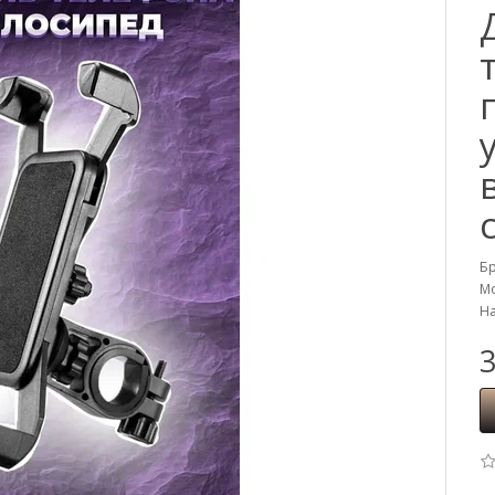
Б
Мо
На
3