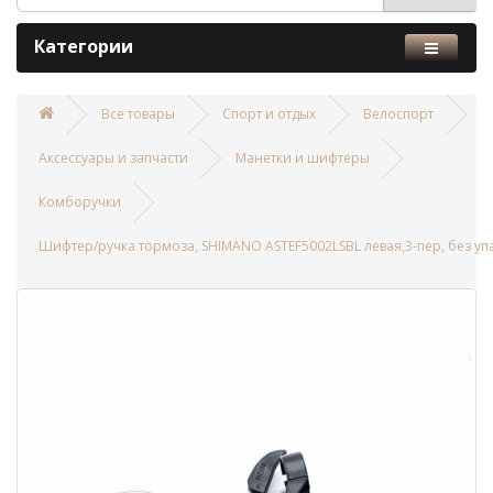
Категории
Все товары
Спорт и отдых
Велоспорт
Аксессуары и запчасти
Манетки и шифтеры
Комборучки
Шифтер/ручка тормоза, SHIMANO ASTEF5002LSBL левая,3-пер, без уп