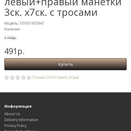
левый+правый манетки
3ск. х7ск. с тросами
Модель: 101871975947
Наличие:
1 100р.
491р.
Купить
Отзывы: 0
/
Оставить отзыв
Информация
About Us
Delivery Information
Privacy Policy