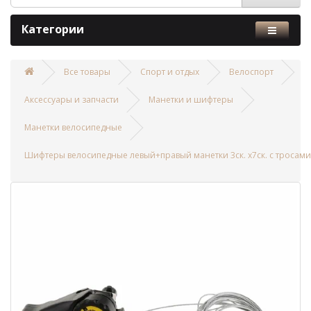
Категории
Все товары
Спорт и отдых
Велоспорт
Аксессуары и запчасти
Манетки и шифтеры
Манетки велосипедные
Шифтеры велосипедные левый+правый манетки 3ск. х7ск. с тросами