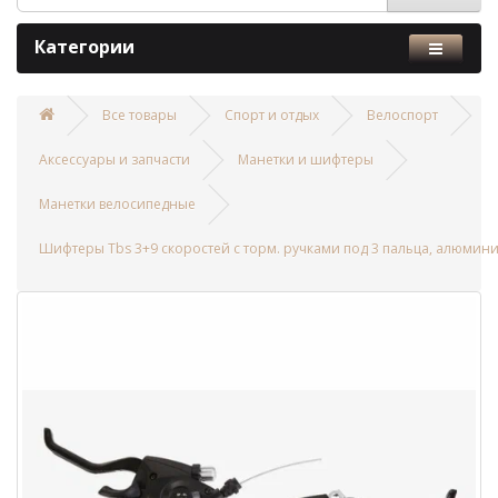
Категории
Все товары
Спорт и отдых
Велоспорт
Аксессуары и запчасти
Манетки и шифтеры
Манетки велосипедные
Шифтеры Tbs 3+9 скоростей с торм. ручками под 3 пальца, алюмин