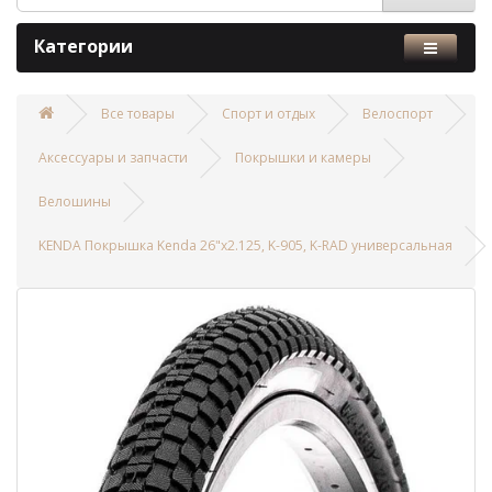
Категории
Все товары
Спорт и отдых
Велоспорт
Аксессуары и запчасти
Покрышки и камеры
Велошины
KENDA Покрышка Kenda 26"x2.125, K-905, K-RAD универсальная