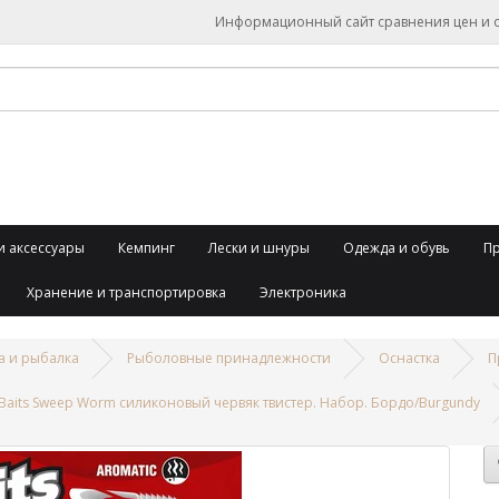
Информационный сайт сравнения цен и об
и аксессуары
Кемпинг
Лески и шнуры
Одежда и обувь
П
Хранение и транспортировка
Электроника
а и рыбалка
Рыболовные принадлежности
Оснастка
П
uBaits Sweep Worm силиконовый червяк твистер. Набор. Бордо/Burgundy