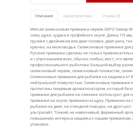
Описание
Характеристики
Отзывы (0)
Мягкая силиконовая приманка червяк DEPO Sweep Wor
сома, щуки, судака и трофейного окуня. Длина 115 мм, 
грузике с двойником или джиг головке, джиг-рига, те
крючке, на мелководье. Силиконовые приманки для ры
Русские приманки сделаны не только привлекательн
и с упрочнением всех, обычно слабых, мест, что явл
профессионального рыболова. Большой выбор различ
силиконовый червяк, силиконовый головастик, силико
Силиконовые приманки для рыбалки на хищника от Ru
нейтральной плавучестью. Силиконовые приманки на 
пропитаны пищевым ароматизатором, который безо
приманки для рыбалки на спиннинг используют для л
приманки на окуня, приманки на щуку. Приманки на 
рыбалки на джиг, на отводной поводок, на дроп шот
ультралайт. Тонкий, не навязчивый, фирменный аром
повышению интереса хищника к нашим приманкам, а
упаковке.