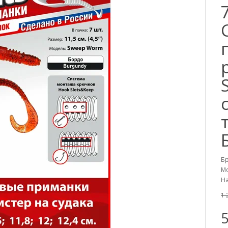
Б
Мо
На
1 
5