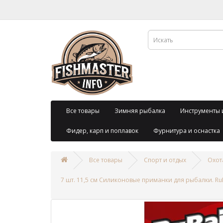
Все товары
Зимняя рыбалка
Инструменты 
Фидер, карп и поплавок
Фурнитура и оснастка
Все товары
Спорт и отдых
Охот
7 шт. 11,5 см Cиликоновые приманки для рыбалки. R