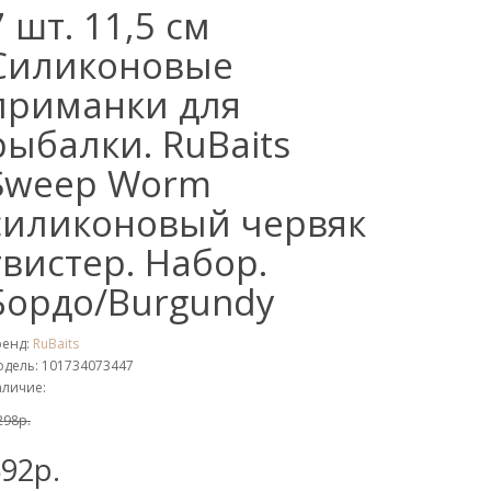
7 шт. 11,5 см
Cиликоновые
приманки для
рыбалки. RuBaits
Sweep Worm
силиконовый червяк
твистер. Набор.
Бордо/Burgundy
ренд:
RuBaits
дель: 101734073447
личие:
298р.
92р.