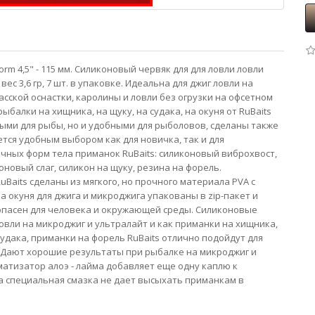
m 4,5" - 115 мм. Силиконовый червяк для для ловли ловли
вес 3,6 гр, 7 шт. в упаковке. Идеальна для джиг ловли на
хасской оснастки, каролины и ловли без огрузки на офсетном
балки на хищника, на щуку, на судака, на окуня от RuBaits
ыми для рыбы, но и удобными для рыболовов, сделаны также
яется удобным выбором как для новичка, так и для
ных форм тела приманок RuBaits: силиконовый виброхвост,
новый слаг, силикон на щуку, резина на форель.
Baits сделаны из мягкого, но прочного материала PVA с
окуня для джига и микроджига упакованы в zip-пакет и
пасен для человека и окружающей среды. Силиконовые
овли на микроджиг и ультралайт и как приманки на хищника,
судака, приманки на форель RuBaits отлично подойдут для
. Дают хорошие результаты при рыбалке на микроджиг и
атизатор алоэ - лайма добавляет еще одну каплю к
 специальная смазка не дает высыхать приманкам в