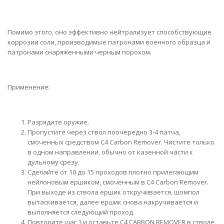
Помимо этого, оно эффективно нейтрализует способствующие
коррозии соли, производимые патронами военного образца и
патронами снаряженными черным порохом.
Применение:
Разрядите оружие.
Пропустите через ствол поочередно 3-4 патча,
смоченных средством C4 Carbon Remover. Чистите только
в одном направлении, обычно от казенной части к
дульному срезу.
Сделайте от 10 до 15 проходов плотно прилегающим
нейлоновым ершиком, смоченным в C4 Carbon Remover.
При выходе из ствола ершик откручивается, шомпол
вытаскивается, далее ершик снова накручивается и
выполняется следующий проход.
Повторите шаг 1 и оставьте C4 CARBON REMOVER в стволе