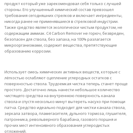
продукт который уже зарекомендовал себя только с лучшей
стороны. Его улучшенный химический состав превзошел
требования сегодняшних стрелков и включает ингредиенты,
никогда ранее не применявшиеся в стрелковой индустрии.
Также средство является экологически чистым продуктом, не
содержащим аммиак. C4 Carbon Remover не горюч, безвреден,
безопасен для ствола, без запаха, на 100% разлагается
микроорганизмами, содержит вещества, препятствующие
образованию коррозии.
Использует смесь химических активных веществ, которые с
лёгкостью ослабляют сцепление углеродных остатков с
поверхностью ствола. Трудоемкая чистка теперь станет проще
простого. Достаточно лишь нанести небольшое количество
чистящего средства на внутреннюю поверхность канала
ствола и спустя несколько минут вытереть насухо при помощи
патча. Средство идеально подходит для чистки канала ствола,
зеркала затвора, пламегасителя, дульного тормоза, глушителя,
патронника, револьверного барабана, газового поршня и
прочих мест интенсивного образования углеродистых
отложений.