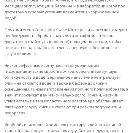
покрытие Swipe в 10 раз прочнее, что подтверждается 6
месяцами эксплуатации в бассейне и в лаборатории Arena при
достаточно суровых условиях воздействия хлорированной
водой.
С очками Arena Cobra Ultra Swipe Mirror раз и навсегда отпадает
необходимость обрабатывать очки антифогом – теперь
достаточно свайпнуть (провести) пальцем по линзам, чтобы
антифог снова заработал, а линзы вернули себе прежнюю
ясную видимость!
Низкопрофильные изогнутые линзы увеличивают
гидродинамические свойства очков, обеспечивая лучшую
обтекаемость в воде. Зеркальное напыление нейтрализует
блики на открытой воде, а также в бассейнах с ярким
освещением. Линзы изготовлены из прочного поликарбоната, а
значит прослужат вам максимально долго. Тонкий, жесткий
уплотнитель из термопластичного эластомера обеспечивает
плотную посадку: очки не слетают при резком погружении и
поворотах.
Двойной силиконовый ремешок с фиксирующей затылочной
клипсой гарантирует точную посадку. Боковые дужки, как и в