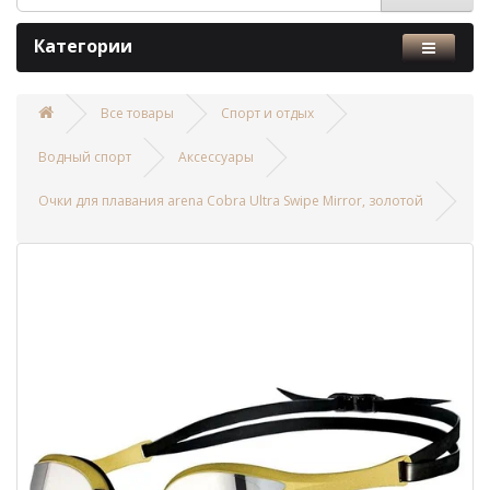
Категории
Все товары
Спорт и отдых
Водный спорт
Аксессуары
Очки для плавания arena Cobra Ultra Swipe Mirror, золотой