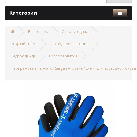
Категории
Все товары
Спорт и отдых
Водный спорт
Подводное плавание
Гидроодежда
Гидроперчатки
Неопреновые перчатки Sargan Агидель 1.5 мм для подводной охоты 