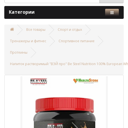
Категории
Все товары
Спорт и отдых
Тренажеры и фитнес
Спортивное питание
Протеины
Напиток растворимый "ВЭЙ про" Be Steel Nutrition 100% European Wh