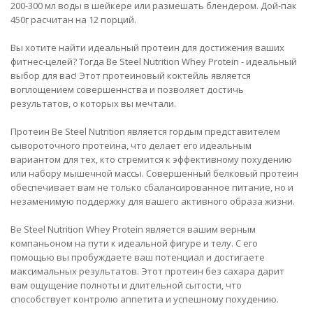
200-300 мл воды в шейкере или размешать блендером. Дой-пак
450г расчитан на 12 порций.
Вы хотите найти идеальный протеин для достижения ваших
фитнес-целей? Тогда Be Steel Nutrition Whey Protein - идеальный
выбор для вас! Этот протеиновый коктейль является
воплощением совершеннства и позволяет достичь
результатов, о которых вы мечтали.
Протеин Be Steel Nutrition является гордым представителем
сывороточного протеина, что делает его идеальным
вариантом для тех, кто стремится к эффективному похудению
или набору мышечной массы. Совершенный белковый протеин
обеспечивает вам не только сбалансированное питание, но и
незаменимую поддержку для вашего активного образа жизни.
Be Steel Nutrition Whey Protein является вашим верным
компаньоном на пути к идеальной фигуре и телу. С его
помощью вы пробуждаете ваш потенциал и достигаете
максимальных результатов. Этот протеин без сахара дарит
вам ощущение полноты и длительной сытости, что
способствует контролю аппетита и успешному похудению.