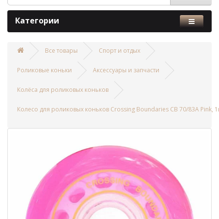
Категории
Все товары
Спорт и отдых
Роликовые коньки
Аксессуары и запчасти
Колёса для роликовых коньков
Колесо для роликовых коньков Crossing Boundaries CB 70/83A Pink, 1