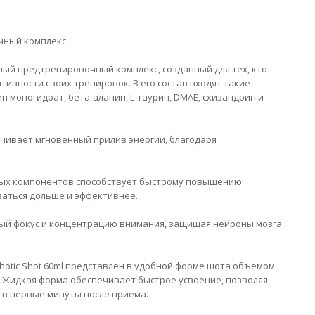
очный комплекс
ощный предтренировочный комплекс, созданный для тех, кто
тивности своих тренировок. В его состав входят такие
н моногидрат, бета-аланин, L-таурин, DMAE, схизандрин и
чивает мгновенный прилив энергии, благодаря
ных компонентов способствует быстрому повышению
ваться дольше и эффективнее.
ный фокус и концентрацию внимания, защищая нейроны мозга
chotic Shot 60ml представлен в удобной форме шота объемом
огу. Жидкая форма обеспечивает быстрое усвоение, позволяя
 в первые минуты после приема.