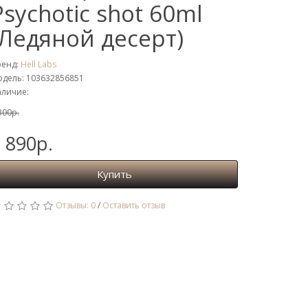
Psychotic shot 60ml
(Ледяной десерт)
ренд:
Hell Labs
дель: 103632856851
личие:
300р.
 890р.
Купить
Отзывы: 0
/
Оставить отзыв