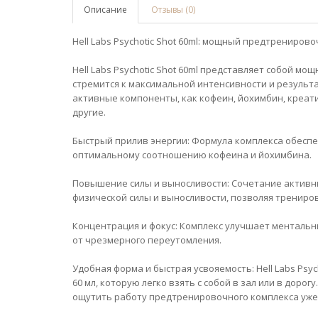
Описание
Отзывы (0)
Hell Labs Psychotic Shot 60ml: мощный предтрениров
Hell Labs Psychotic Shot 60ml представляет собой м
стремится к максимальной интенсивности и результа
активные компоненты, как кофеин, йохимбин, креати
другие.
Быстрый прилив энергии: Формула комплекса обеспе
оптимальному соотношению кофеина и йохимбина.
Повышение силы и выносливости: Сочетание актив
физической силы и выносливости, позволяя трениро
Концентрация и фокус: Комплекс улучшает менталь
от чрезмерного переутомления.
Удобная форма и быстрая усвояемость: Hell Labs Psy
60 мл, которую легко взять с собой в зал или в дор
ощутить работу предтренировочного комплекса уже