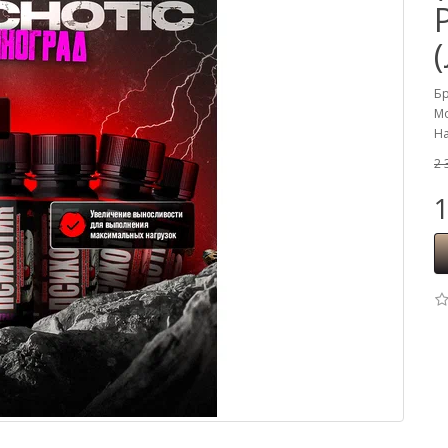
Б
Мо
На
2 
1