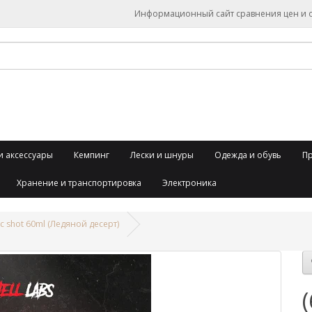
Информационный сайт сравнения цен и об
и аксессуары
Кемпинг
Лески и шнуры
Одежда и обувь
П
Хранение и транспортировка
Электроника
tic shot 60ml (Ледяной десерт)