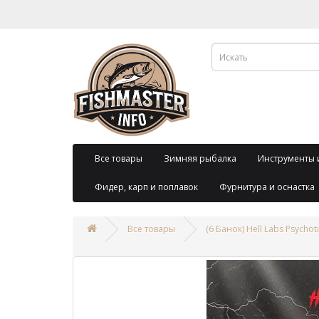
Все товары
Зимняя рыбалка
Инструменты 
Фидер, карп и поплавок
Фурнитура и оснастка
Все товары
(6 Банок) Hell Labs Psycho