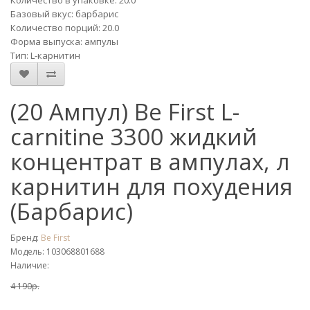
Количество в упаковке: 20.0
Базовый вкус: барбарис
Количество порций: 20.0
Форма выпуска: ампулы
Тип: L-карнитин
(20 Ампул) Be First L-
carnitine 3300 жидкий
концентрат в ампулах, л
карнитин для похудения
(Барбарис)
Бренд:
Be First
Модель: 103068801688
Наличие:
4 190р.