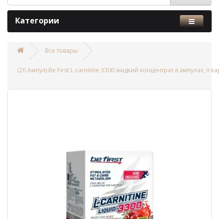
Категории
Все товары
(20 Ампул) Be First L-carnitine 3300 жидкий концентрат в ампулах, л