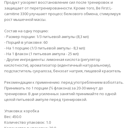
Продукт ускоряет восстановление сил после тренировок и
защищает от перетренированности. Кроме того, Be First L-
carnitine 3300 улучшает процесс белкового обмена, стимулируя
рост мышечной массы.
Состав на одну порцию:
- Размер порции: 1/3 питьевой ампулы (8,3 мл)
- Порций в упаковке: 60
- На 1 порцию (1/3 питьевой ампулы - 8,3 мл):
- На 1 флакон (1 питьевая ампула - 25 мл):
- Другие ингредиенты: лимонная кислота (регулятор
кислотности), ароматизатор (идентичный натуральному),
подсластитель сукралоза, бензоат натрия, пищевой краситель
Рекомендации к применению: перед употреблением взболтать.
Принимать по 1 порции (⅓ флакона) за 20-30 минут до
тренировки. В дни усиленных занятий принимайте по одной
целой питьевой ампуле перед тренировкой.
Упаковка: коробка
Вес: 450.0
Количество упаковок: 1.0